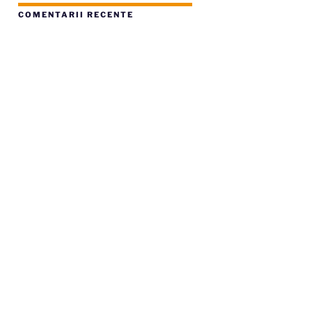
COMENTARII RECENTE
icolul
mător