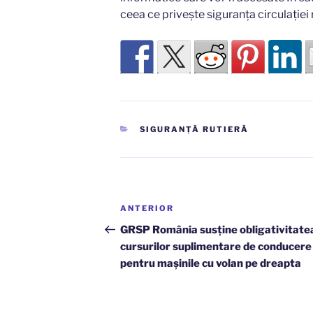
ceea ce privește siguranța circulației 
CATEGORII
SIGURANȚĂ RUTIERĂ
Navigare
Articolul
ANTERIOR
în
anterior
GRSP România susține obligativitate
cursurilor suplimentare de conducere
articole
pentru mașinile cu volan pe dreapta