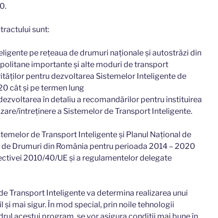
0.
ractului sunt:
ligente pe rețeaua de drumuri naționale și autostrăzi din
politane importante și alte moduri de transport
iorităților pentru dezvoltarea Sistemelor Inteligente de
0 cât și pe termen lung
dezvoltarea în detaliu a recomandărilor pentru instituirea
are/întreținere a Sistemelor de Transport Inteligente.
stemelor de Transport Inteligente și Planul Național de
ă de Drumuri din România pentru perioada 2014 – 2020
ectivei 2010/40/UE și a regulamentelor delegate
de Transport Inteligente va determina realizarea unui
l și mai sigur. În mod special, prin noile tehnologii
drul acestui program, se vor asigura condiții mai bune în