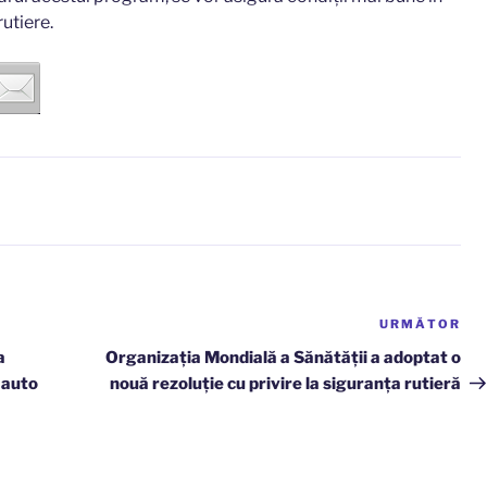
rutiere.
URMĂTOR
Art
ur
a
Organizația Mondială a Sănătății a adoptat o
 auto
nouă rezoluție cu privire la siguranța rutieră