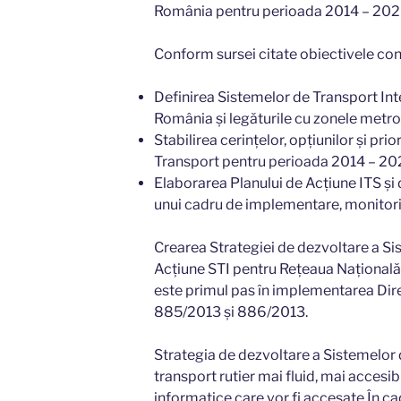
România pentru perioada 2014 – 202
Conform sursei citate obiectivele cont
Definirea Sistemelor de Transport Inte
România și legăturile cu zonele metro
Stabilirea cerințelor, opțiunilor și pr
Transport pentru perioada 2014 – 202
Elaborarea Planului de Acțiune ITS și 
unui cadru de implementare, monitoriz
Crearea Strategiei de dezvoltare a Si
Acțiune STI pentru Rețeaua Național
este primul pas în implementarea Dir
885/2013 și 886/2013.
Strategia de dezvoltare a Sistemelor 
transport rutier mai fluid, mai accesibi
informatice care vor fi accesate În ca