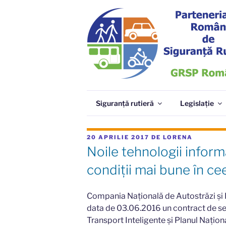
Sari
la
conținut
GRSP
Parteneriatul Român de Siguranță Ru
Siguranță rutieră
Legislație
PUBLICAT
20 APRILIE 2017
DE
LORENA
PE
Noile tehnologii inform
condiții mai bune în cee
Compania Națională de Autostrăzi și
data de 03.06.2016 un contract de ser
Transport Inteligente și Planul Națio