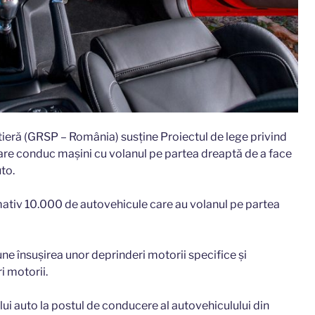
ieră (GRSP – România) susține Proiectul de lege privind
are conduc mașini cu volanul pe partea dreaptă de a face
to.
mativ 10.000 de autovehicule care au volanul pe partea
e însuşirea unor deprinderi motorii specifice şi
i motorii.
i auto la postul de conducere al autovehiculului din