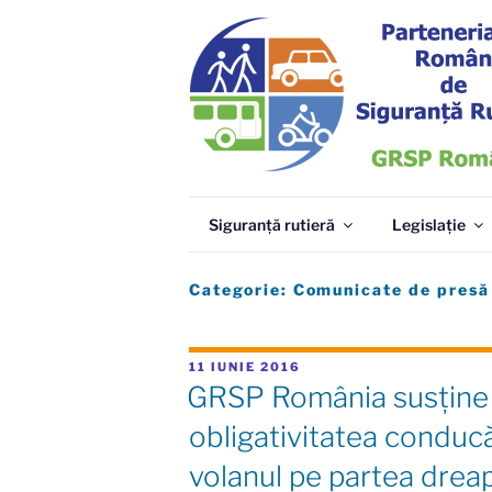
Sari
la
conținut
GRSP
Parteneriatul Român de Siguranță Ru
Siguranță rutieră
Legislație
Categorie:
Comunicate de presă
PUBLICAT
11 IUNIE 2016
PE
GRSP România susţine p
obligativitatea conduc
volanul pe partea drea