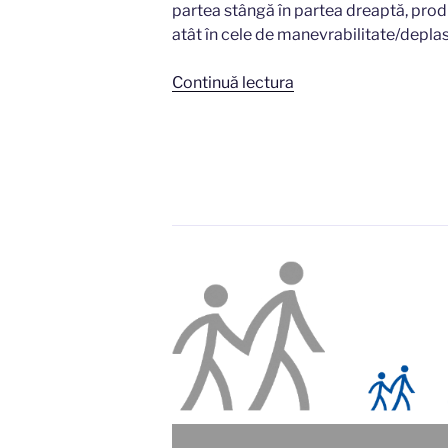
partea stângă în partea dreaptă, prod
atât în cele de manevrabilitate/deplasar
„GRSP
Continuă lectura
România
susţine
proiectul
de
lege
privind
obligativitatea
conducătorilor
auto
care
conduc
maşini
cu
volanul
pe