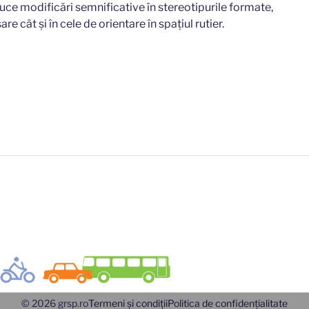
uce modificări semnificative în stereotipurile formate,
e cât şi în cele de orientare în spaţiul rutier.
© 2026 grsp.ro
Termeni și condiții
Politica de confidențialitate