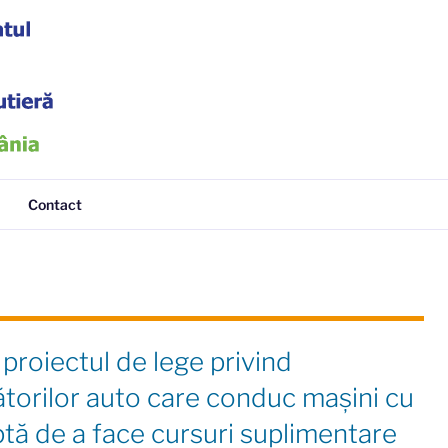
tieră
Contact
roiectul de lege privind
ătorilor auto care conduc maşini cu
ptă de a face cursuri suplimentare