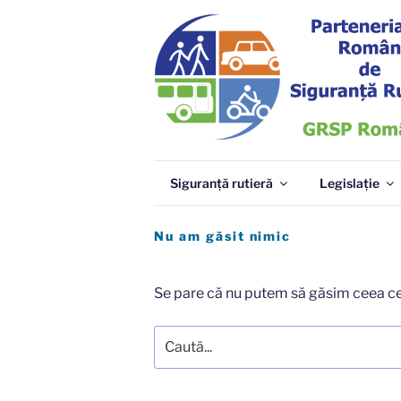
Sari
la
conținut
GRSP
Parteneriatul Român de Siguranță Ru
Siguranță rutieră
Legislație
Nu am găsit nimic
Se pare că nu putem să găsim ceea ce 
Caută
după: