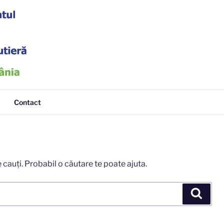
tieră
Contact
cauți. Probabil o căutare te poate ajuta.
Căut