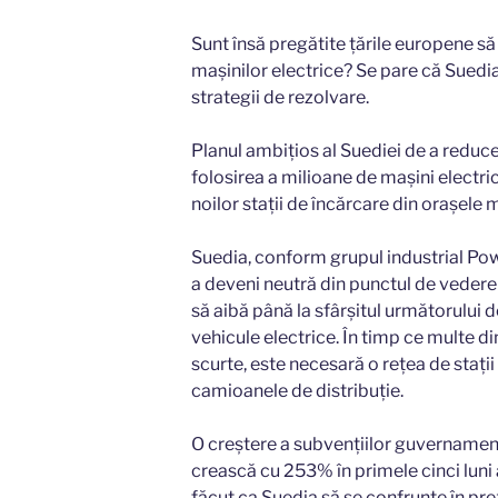
Sunt însă pregătite țările europene să
mașinilor electrice? Se pare că Suedi
strategii de rezolvare.
Planul ambițios al Suediei de a reduce
folosirea a milioane de mașini electric
noilor stații de încărcare din orașele m
Suedia, conform grupul industrial Pow
a deveni neutră din punctul de vedere 
să aibă până la sfârșitul următorului 
vehicule electrice. În timp ce multe d
scurte, este necesară o rețea de stații p
camioanele de distribuție.
O creștere a subvențiilor guvernament
crească cu 253% în primele cinci luni 
făcut ca Suedia să se confrunte în pr