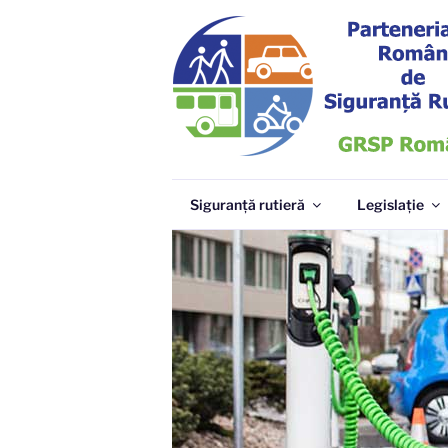
Sari
la
conținut
GRSP
Parteneriatul Român de Siguranță Ru
Siguranță rutieră
Legislație