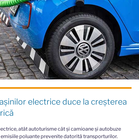
șinilor electrice duce la creșterea
rică
electrice, atât autoturisme cât și camioane și autobuze
emisiile poluante prevenite datorită transporturilor.