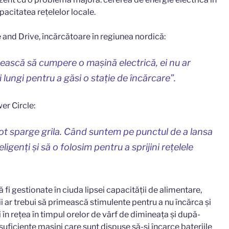
acitatea rețelelor locale.
and Drive, încărcătoare în regiunea nordică:
ească să cumpere o mașină electrică, ei nu ar
i lungi pentru a găsi o stație de încărcare”.
er Circle:
pot sparge grila. Când suntem pe punctul de a lansa
ligenți și să o folosim pentru a sprijini rețelele
 fi gestionate în ciuda lipsei capacității de alimentare,
 ar trebui să primească stimulente pentru a nu încărca și
i în rețea în timpul orelor de vârf de dimineața și după-
suficiente mașini care sunt dispuse să-și încarce bateriile