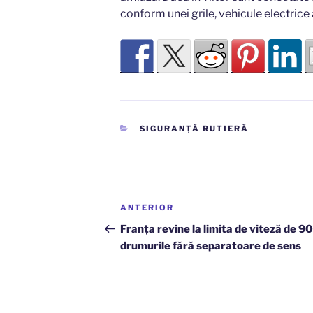
conform unei grile, vehicule electrice
CATEGORII
SIGURANȚĂ RUTIERĂ
Navigare
Articolul
ANTERIOR
în
anterior
Franța revine la limita de viteză de 9
drumurile fără separatoare de sens
articole