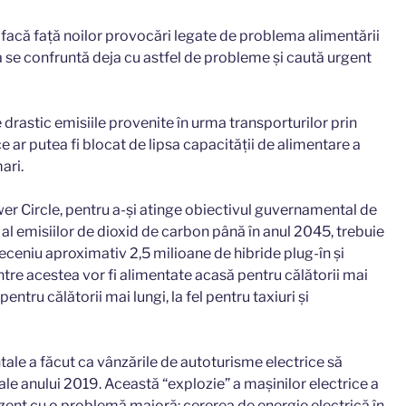
 facă față noilor provocări legate de problema alimentării
a se confruntă deja cu astfel de probleme și caută urgent
 drastic emisiile provenite în urma transporturilor prin
e ar putea fi blocat de lipsa capacității de alimentare a
ari.
er Circle, pentru a-și atinge obiectivul guvernamental de
al emisiilor de dioxid de carbon până în anul 2045, trebuie
deceniu aproximativ 2,5 milioane de hibride plug-în și
intre acestea vor fi alimentate acasă pentru călătorii mai
entru călătorii mai lungi, la fel pentru taxiuri și
ale a făcut ca vânzările de autoturisme electrice să
ale anului 2019. Această “explozie” a mașinilor electrice a
ezent cu o problemă majoră: cererea de energie electrică în