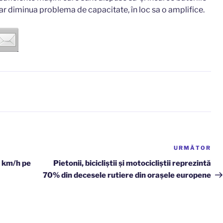
 ar diminua problema de capacitate, în loc sa o amplifice.
URMĂTOR
Art
ur
0 km/h pe
Pietonii, bicicliștii și motocicliștii reprezintă
70% din decesele rutiere din orașele europene